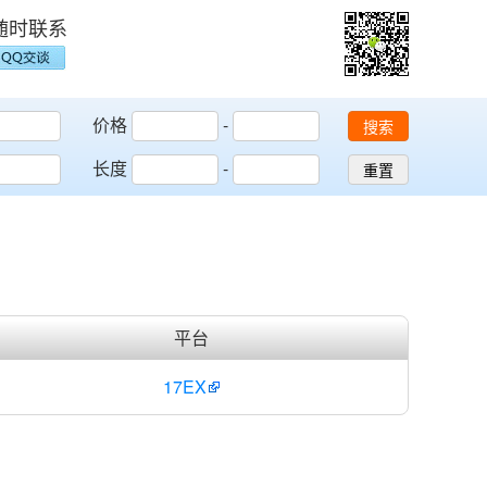
随时联系
价格
-
搜索
长度
-
重置
平台
17EX