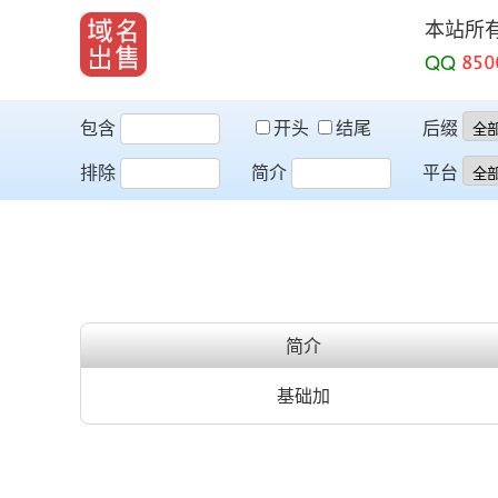
本站所
QQ
包含
开头
结尾
后缀
排除
简介
平台
简介
基础加