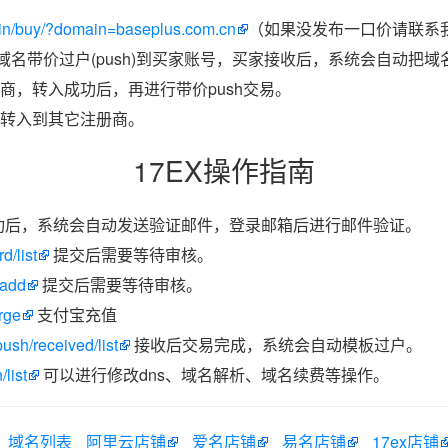
in/buy/?domain=baseplus.com.cn
（如果没发布一口价请联系我
把域名带价过户(push)到买家账号，买家接收后，系统会自动把
商，转入成功后，再进行带价push交易。
转入到其它注册商。
17EX操作指南
功后，系统会自动发送验证邮件，登录邮箱后进行邮件验证。
d/list
提交后需要等待审核。
/add
提交后需要等待审核。
rge
支付宝充值
ush/received/list
接收后交易完成，系统会自动模板过户。
list
可以进行修改dns、域名解析、域名续费等操作。
域名列表
阿里云店铺
爱名店铺
易名店铺
17ex店铺