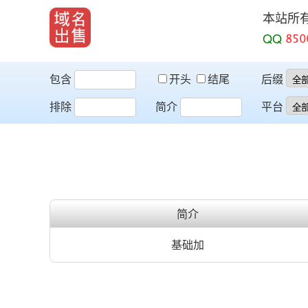
本站所
QQ
包含
开头
结尾
后缀
排除
简介
平台
简介
基础加