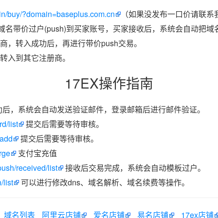
in/buy/?domain=baseplus.com.cn
（如果没发布一口价请联系我
把域名带价过户(push)到买家账号，买家接收后，系统会自动把
商，转入成功后，再进行带价push交易。
转入到其它注册商。
17EX操作指南
功后，系统会自动发送验证邮件，登录邮箱后进行邮件验证。
d/list
提交后需要等待审核。
/add
提交后需要等待审核。
rge
支付宝充值
ush/received/list
接收后交易完成，系统会自动模板过户。
list
可以进行修改dns、域名解析、域名续费等操作。
域名列表
阿里云店铺
爱名店铺
易名店铺
17ex店铺