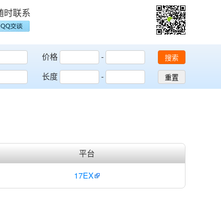
随时联系
价格
-
搜索
长度
-
重置
平台
17EX